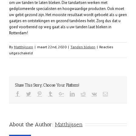
om uw tanden te laten bleken. Die tandartsen werken met
gediplomeerde specialisten en hoogwaardige producten. Ook moet
uw gebit gezond zijn. Het mooiste resultaat wordt geboekt als u geen
gaatjes en ontstekingen en gezond tandvlees hebt. Zorg dus dat u
goed voorbereid op weg gaat als u uw tanden laat bleken in
Rotterdam!
By
Matthijssen
|
maart 22nd, 2020
|
Tanden bleken
|
Reacties
voor
uitgeschakeld
Vijf
vragen
over
het
laten
Share This Story, Choose Your Platform!
bleken
van
uw
tanden
in
Rotterdam
About the Author:
Matthijssen