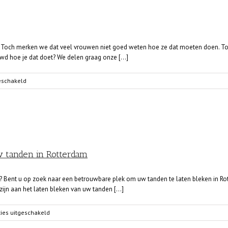
de
lente
2021
fit. Toch merken we dat veel vrouwen niet goed weten hoe ze dat moeten doen. T
euwd hoe je dat doet? We delen graag onze [...]
voor
geschakeld
Voel
je
mooi
in
de
juiste
outfit
w tanden in Rotterdam
? Bent u op zoek naar een betrouwbare plek om uw tanden te laten bleken in Rot
jn aan het laten bleken van uw tanden [...]
voor
ies uitgeschakeld
Vijf