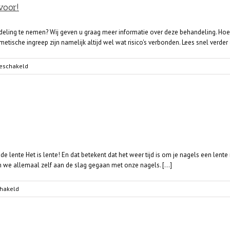
voor!
eling te nemen? Wij geven u graag meer informatie over deze behandeling. Hoewel
tische ingreep zijn namelijk altijd wel wat risico's verbonden. Lees snel verder 
voor
geschakeld
Fillerbehandeling
nemen?
Bereid
u
goed
voor!
 de lente Het is lente! En dat betekent dat het weer tijd is om je nagels een l
n we allemaal zelf aan de slag gegaan met onze nagels. [...]
voor
chakeld
De
nagellak
trends
van