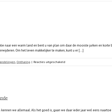
Prikkelbare
darm
syndroom
test
ntie naar een warm land en bent u van plan om daar de mooiste jurken en korte 
wijderen. Om het leven makkelijker te maken, kunt u er [...]
voor
andelingen
,
Ontharing
|
Reacties uitgeschakeld
Definitieve
ontharing
Arnhem
unde
kennen we allemaal. Als het goed is, gaan we daar ieder jaar wel eens naartoe