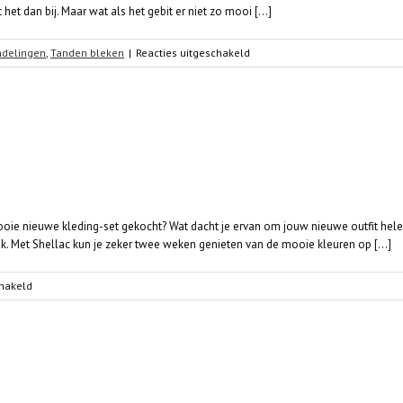
het dan bij. Maar wat als het gebit er niet zo mooi [...]
voor
ndelingen
,
Tanden bleken
|
Reacties uitgeschakeld
3
Voordelen
van
cosmetische
tandheelkunde
ooie nieuwe kleding-set gekocht? Wat dacht je ervan om jouw nieuwe outfit hel
ak. Met Shellac kun je zeker twee weken genieten van de mooie kleuren op [...]
voor
chakeld
Maak
je
outfit
compleet
met
Shellac