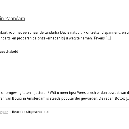
vragen
over
het
 in Zaandam
laten
bleken
van
ort voor het eerst naar de tandarts? Dat is natuurlijk ontzettend spannend, en u
uw
andarts, en proberen de onzekerheden bij u weg te nemen. Tevens [...]
tanden
in
voor
tgeschakeld
Rotterdam
Uw
kind
voor
het
eerst
naar
de
 omgeving laten injecteren? Wilt u meer tips? Wees u zich er dan bewust van dat
tandarts
eren van Botox in Amsterdam is steeds populairder geworden. De reden: Botox [..
in
Zaandam
voor
ingen
|
Reacties uitgeschakeld
Wat
kan
Botox