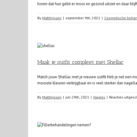
horen dat hun gebit er mooi en gezond uitziet en daar blijft 
By
Matthijssen
|
september 9th, 2021
|
Cosmetische beha
Maak je outfit compleet met Shellac
Match jouw Shellac met je nieuwe outfit Heb je net een m
mooiste kleuren verkrijgbaar en is veel sterker dan nagell
By
Matthijssen
|
juli 29th, 2021
|
Nagels
|
Reacties uitges