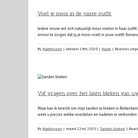
Voel je mooi in de juiste outfit
Iedere vrouw wil zich natuurlijk mooi voelen in haar out
ervoor te zorgen dat jij je mooi voelt in jouw outfit. Beni
By
Matthijssen
|
oktober 19th, 2020
|
Mode
|
Reacties uit
Vijf vragen over het laten bleken van u
Waar kan ik terecht om mijn tanden te bleken in Rotterdam
weet u precies welke voordelen en nadelen er verbonden zi
By
Matthijssen
|
maart 22nd, 2020
|
Tanden bleken
|
React