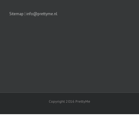
Sitemap
|
info@prettyme.nl
Copyright 2016 PrettyMe