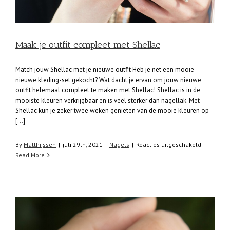
Maak je outfit compleet met Shellac
Match jouw Shellac met je nieuwe outfit Heb je net een mooie
nieuwe kleding-set gekocht? Wat dacht je ervan om jouw nieuwe
outfit helemaal compleet te maken met Shellac! Shellac is in de
mooiste kleuren verkrijgbaar en is veel sterker dan nagellak. Met
Shellac kun je zeker twee weken genieten van de mooie kleuren op
[...]
voor
By
Matthijssen
|
juli 29th, 2021
|
Nagels
|
Reacties uitgeschakeld
Maak
Read More
je
outfit
compleet
met
Shellac