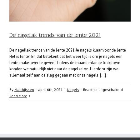
De nagellak trends van de lente 2021
De nagellak trends van de lente 2021 Je nagels klaar voor de lente
Het is lente! En dat betekent dat het weer tijd is om je nagels een
lente make-over te geven. Tijdens de maandenlange lockdown
konden we natuurlijk niet naar de nagelsalon. Hierdoor zijn we
allemaal zelf aan de slag gegaan met onze nagels. [...]
voor
By
Matthijssen
|
april 6th, 2021
|
Nagels
|
Reacties uitgeschakeld
De
Read More
nagellak
trends
van
de
lente
2021